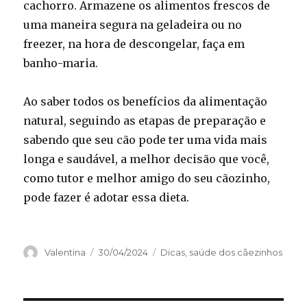
cachorro. Armazene os alimentos frescos de
uma maneira segura na geladeira ou no
freezer, na hora de descongelar, faça em
banho-maria.
Ao saber todos os benefícios da alimentação
natural, seguindo as etapas de preparação e
sabendo que seu cão pode ter uma vida mais
longa e saudável, a melhor decisão que você,
como tutor e melhor amigo do seu cãozinho,
pode fazer é adotar essa dieta.
Autor
Publicado
Categorias
Valentina
30/04/2024
Dicas
,
saúde dos cãezinhos
em