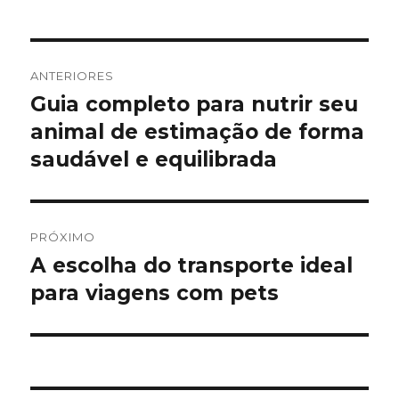
Navegação
ANTERIORES
de
Guia completo para nutrir seu
Post
anterior:
animal de estimação de forma
Post
saudável e equilibrada
PRÓXIMO
A escolha do transporte ideal
Próximo
post:
para viagens com pets