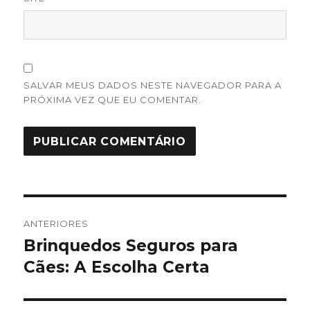
SALVAR MEUS DADOS NESTE NAVEGADOR PARA A
PRÓXIMA VEZ QUE EU COMENTAR.
Navegação
ANTERIORES
de
Brinquedos Seguros para
Post
anterior:
Cães: A Escolha Certa
Post