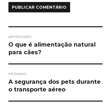
Navegação
ANTERIORES
de
O que é alimentação natural
Post
anterior:
para cães?
Post
PRÓXIMO
A segurança dos pets durante
Próximo
post:
o transporte aéreo