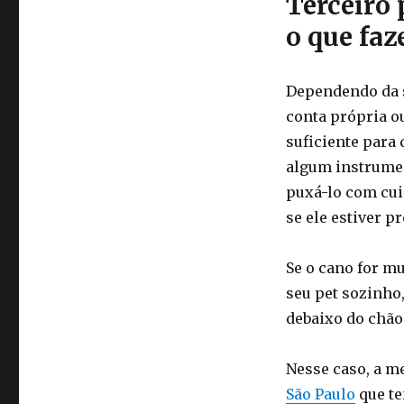
Terceiro 
o que faz
Dependendo da si
conta própria ou
suficiente para
algum instrumen
puxá-lo com cui
se ele estiver p
Se o cano for mu
seu pet sozinho,
debaixo do chão
Nesse caso, a m
São Paulo
que te