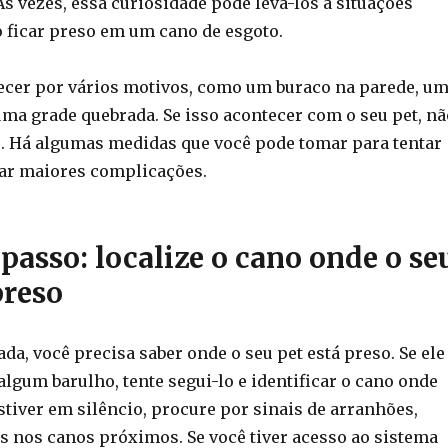
Às vezes, essa curiosidade pode levá-los a situações
 ficar preso em um cano de esgoto.
ecer por vários motivos, como um buraco na parede, u
uma grade quebrada. Se isso acontecer com o seu pet, nã
. Há algumas medidas que você pode tomar para tentar
itar maiores complicações.
passo: localize o cano onde o se
preso
da, você precisa saber onde o seu pet está preso. Se ele
algum barulho, tente segui-lo e identificar o cano onde
 estiver em silêncio, procure por sinais de arranhões,
s nos canos próximos. Se você tiver acesso ao sistema