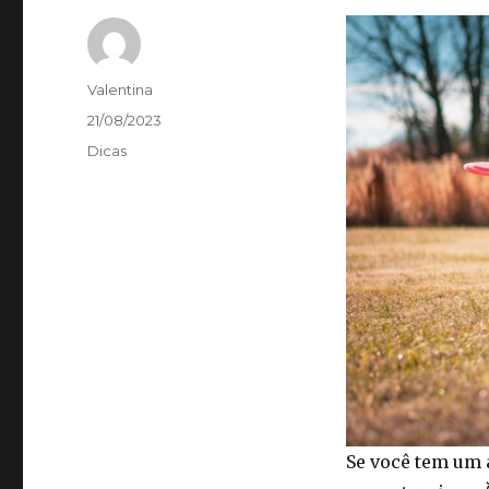
Autor
Valentina
Publicado
21/08/2023
em
Categorias
Dicas
Se você tem um 