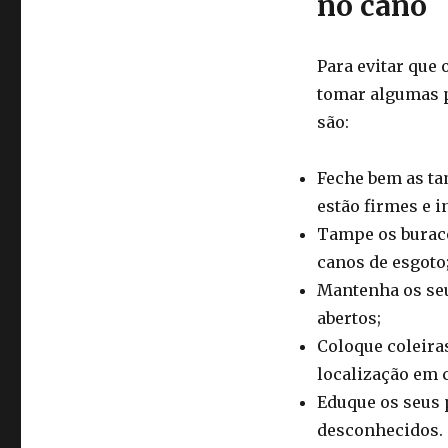
no cano
Para evitar que 
tomar algumas p
são:
Feche bem as tam
estão firmes e i
Tampe os buraco
canos de esgoto
Mantenha os seu
abertos;
Coloque coleiras
localização em c
Eduque os seus 
desconhecidos.