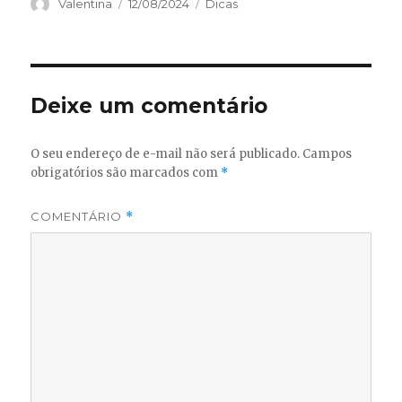
Autor
Publicado
Categorias
Valentina
12/08/2024
Dicas
em
Deixe um comentário
O seu endereço de e-mail não será publicado.
Campos
obrigatórios são marcados com
*
COMENTÁRIO
*