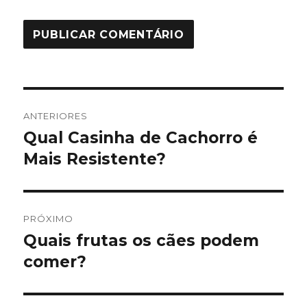
Navegação
ANTERIORES
de
Qual Casinha de Cachorro é
Post
anterior:
Mais Resistente?
Post
PRÓXIMO
Quais frutas os cães podem
Próximo
post:
comer?