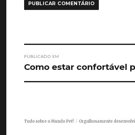
Navegação
PUBLICADO EM
de
Como estar confortável 
Post
Tudo sobre o Mundo Pet!
Orgulhosamente desenvolv