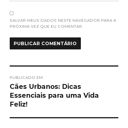
SALVAR MEUS DADOS NESTE NAVEGADOR PARA A
PRÓXIMA VEZ QUE EU COMENTAR.
Navegação
PUBLICADO EM
de
Cães Urbanos: Dicas
Essenciais para uma Vida
Post
Feliz!