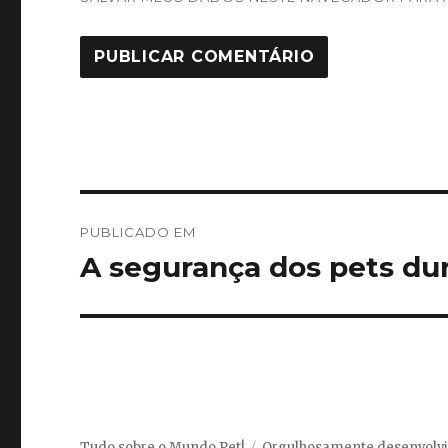
Navegação
PUBLICADO EM
de
A segurança dos pets dur
Post
Tudo sobre o Mundo Pet!
Orgulhosamente desenvolv