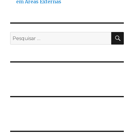
em Áreas Externas
PES
Pesquisar
por: