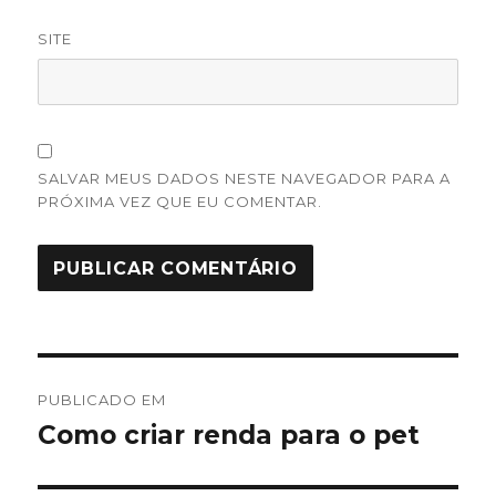
SITE
SALVAR MEUS DADOS NESTE NAVEGADOR PARA A
PRÓXIMA VEZ QUE EU COMENTAR.
Navegação
PUBLICADO EM
de
Como criar renda para o pet
Post