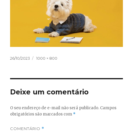
Publicado
Tamanho
26/10/2023
1000 × 800
em
original
Deixe um comentário
O seu endereço de e-mail não será publicado.
Campos
obrigatórios são marcados com
*
COMENTÁRIO
*